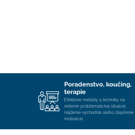
Poradenstvo, koučing,
terapie
Efektívne metódy a techniky na
riešenie problematickej situácie,
nájdenie východísk alebo zlepšenie
motivácie.