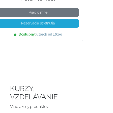
Viac o mne
Rezervácia stretnutia
Dostupný:
utorok od 16:00
KURZY,
K
VZDELÁVANIE
Pre 
Viac ako 5 produktov