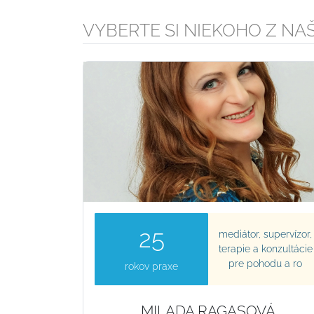
VYBERTE SI NIEKOHO Z NA
25
mediátor, supervízor,
terapie a konzultácie
pre pohodu a ro
rokov praxe
MILADA RAGASOVÁ