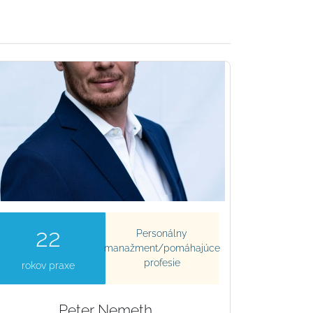
22
Personálny
manažment/pomáhajúce
profesie
rokov praxe
Peter Nemeth