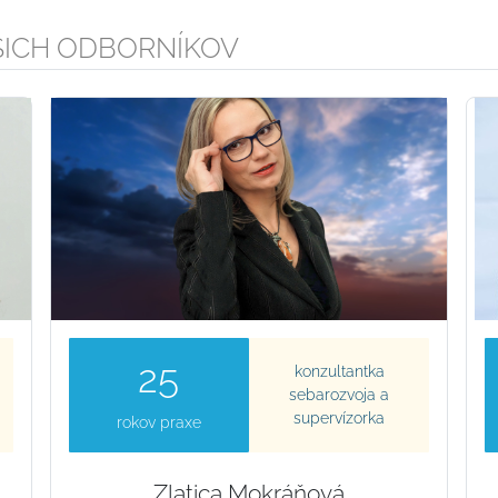
ŠICH ODBORNÍKOV
25
konzultantka
sebarozvoja a
supervízorka
rokov praxe
Zlatica Mokráňová