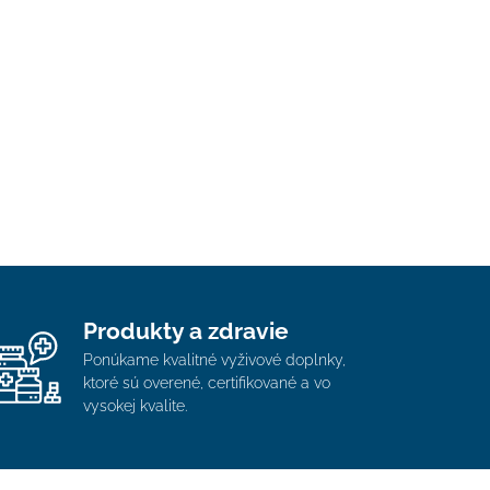
Produkty a zdravie
Ponúkame kvalitné vyživové doplnky,
ktoré sú overené, certifikované a vo
vysokej kvalite.