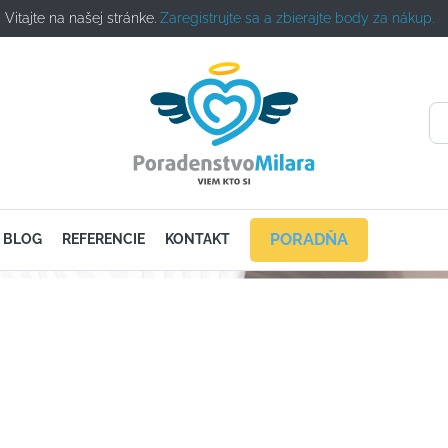
Vitajte na našej stránke.
Zaregistrujte sa a zbierajte body za nákup.
PORADŇA
BLOG
REFERENCIE
KONTAKT