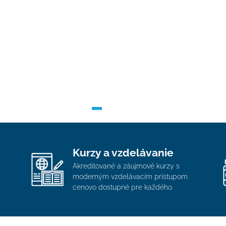
Kurzy a vzdelávanie
Akreditované a záujmové kurzy s
moderným vzdelávacím prístupom
cenovo dostupné pre každého.