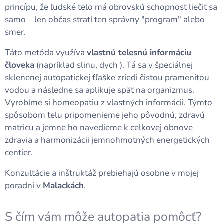
princípu, že ľudské telo má obrovskú schopnosť liečiť sa
samo – len občas stratí ten správny "program" alebo
smer.
Táto metóda využíva
vlastnú telesnú informáciu
človeka
(napríklad slinu, dych ). Tá sa v špeciálnej
sklenenej autopatickej fľaške zriedi čistou pramenitou
vodou a následne sa aplikuje späť na organizmus.
Vyrobíme si homeopatiu z vlastných informácii. Týmto
spôsobom telu pripomenieme jeho pôvodnú, zdravú
matricu a jemne ho navedieme k celkovej obnove
zdravia a harmonizácii jemnohmotných energetických
centier.
Konzultácie a inštruktáž prebiehajú osobne v mojej
poradni v
Malackách
.
S čím vám môže autopatia pomôcť?