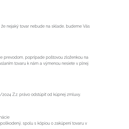
e, že nejaký tovar nebude na sklade, budeme Vás
aze prevodom, poprípade poštovou zloženkou na
aslaním tovaru k nám a výmenou nesiete v plnej
8/2024 Z.z. právo odstúpiť od kúpnej zmluvy.
mácie
epoškodený, spolu s kópiou o zakúpení tovaru v