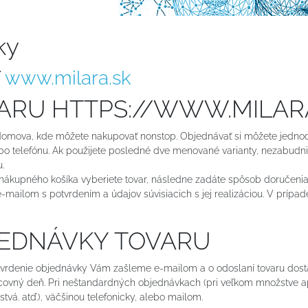
ky
Y
www.milara.sk
OVARU HTTPS://WWW.MILA
mova, kde môžete nakupovať nonstop. Objednávať si môžete jedno
o telefónu. Ak použijete posledné dve menované varianty, nezabudnite 
.
m nákupného košíka vyberiete tovar, následne zadáte spôsob doručeni
mailom s potvrdením a údajov súvisiacich s jej realizáciou. V prípad
JEDNÁVKY TOVARU
vrdenie objednávky Vám zašleme e-mailom a o odoslaní tovaru dosta
acovný deň. Pri neštandardných objednávkach (pri veľkom množstve ap
. atď.), väčšinou telefonicky, alebo mailom.