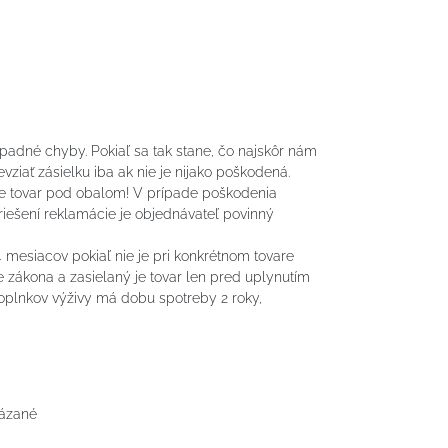
ípadné chyby. Pokiaľ sa tak stane, čo najskôr nám
ziať zásielku iba ak nie je nijako poškodená.
ete tovar pod obalom! V prípade poškodenia
riešení reklamácie je objednávateľ povinný
mesiacov pokiaľ nie je pri konkrétnom tovare
zákona a zasielaný je tovar len pred uplynutím
oplnkov výživy má dobu spotreby 2 roky,
kázané