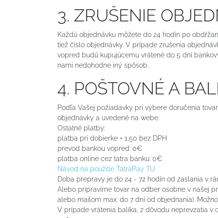
3. ZRUŠENIE OBJE
Každú objednávku môžete do 24 hodín po obdŕžaní 
tiež číslo objednávky. V prípade zrušenia objedná
vopred budú kupujúcemu vrátené do 5 dní bankovým 
nami nedohodne iný spôsob.
4. POŠTOVNÉ A BA
Podľa Vašej požiadavky pri výbere doručenia tova
objednávky a uvedené na webe.
Ostatné platby:
platba pri dobierke + 1,50 bez DPH
prevod bankou vopred: 0€
platba online cez tatra banku: 0€
Návod na použitie TatraPay TU
Doba prepravy je do 24 - 72 hodín od zaslania v
Alebo pripravíme tovar na odber osobne v našej pre
alebo mailom max. do 7 dní od objednania). Možnosť
V prípade vrátenia balíka, z dôvodu neprevzatia v