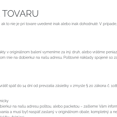
A TOVARU
 ak to nie je pri tovare uvedené inak alebo inak dohodnuté. V prípad
U
kty v originálnom balení vymeníme za iný druh, alebo vrátime peni
kom (nie na dobierku) na našu adresu. Poštovné náklady spojené so z
rátiť späť do 14 dní od prevzatia zásielky v zmysle § 20 zákona č. 10
nicky
dobierku) na našu adresu poštou, alebo packetou – zašleme Vám infor
vania a musí byť naspäť zaslaný v originálnom obale, kompletný a n