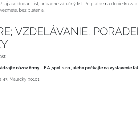
i aj ako dodací list, prípadne záručný list. Pri platbe na dobierku zapl
vezmete, bez platenia.
ÁRE; VZDELÁVANIE, PORAD
ZY
sť:
vádzajte názov firmy L.E.A.,spol. s r.o., alebo počkajte na vystavenie f
ka 43, Malacky 90101