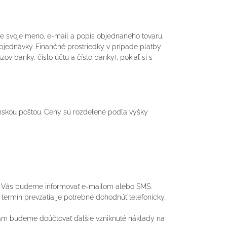
e svoje meno, e-mail a popis objednaného tovaru,
bjednávky. Finančné prostriedky v prípade platby
banky, číslo účtu a číslo banky), pokiaľ si s
nskou poštou. Ceny sú rozdelené podľa výšky
ru Vás budeme informovať e-mailom alebo SMS.
termín prevzatia je potrebné dohodnúť telefonicky,
 Vám budeme doúčtovať ďalšie vzniknuté náklady na