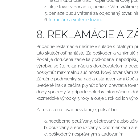
našom obchode (napr. kopia dobierkovej pouk
ak je tovar v poriadku, peniaze Vám vrátim
peniaze budú vrátené za objednaný tovar, ni
formulár na vrátenie tovaru
8. REKLAMÁCIE A 
Prípadné reklamácie riešime v súlade s platným prá
túto skutočnosť nahláste. Za poškodenia vzniknuté 
Pokiaľ je doručená zásielka poškodená, nepodpisuj
výrobku spíšte reklamáciu s doručovateľom a bezod
poskytnúť maximálnu súčinnosť. Nový tovar Vám zaš
Záručné podmienky sa riadia ustanoveniami Občian
uvedené inak a začína plynúť dňom prevzatia tova
doby spotreby. V prípade potreby informáciu o do
kozmetické výrobky 3 roky a oleje 1 rok od ich výro
Záruka sa na tovar nevzťahuje, pokiaľ bol:
neodborne používaný, ošetrovaný alebo užív
používaný alebo užívaný v podmienkach ale
poškodený nesprávnym skladovaním