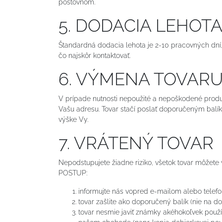
poštovnom.
5. DODACIA LEHOT
Štandardná dodacia lehota je 2-10 pracovných dní,
čo najskôr kontaktovať.
6. VÝMENA TOVAR
V prípade nutnosti nepoužité a nepoškodené produ
Vašu adresu. Tovar stačí poslať doporučeným balí
výške Vy.
7. VRÁTENÝ TOVAR
Nepodstupujete žiadne riziko, všetok tovar môžete v
POSTUP:
informujte nás vopred e-mailom alebo telefo
tovar zašlite ako doporučený balík (nie na 
tovar nesmie javiť známky akéhokoľvek použí