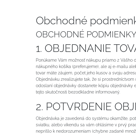
Obchodné podmien
OBCHODNÉ PODMIENK
1. OBJEDNANIE T
Ponúkame Vám možnosť nákupu priamo z Vášho do
nákupného košíka (preferujeme), ale aj e-mailu aleb
tovar máte záujem, počet jeho kusov a svoju adresu
Objednávku zrealizujete tak, že si prostredníctvo
odoslaní objednávky dostanete kópiu objednávky e-
tejto skutočnosti bezodkladne informovaný.
2. POTVRDENIE OB
Objednávka je zavedená do systému okamžite, pot
sviatku, alebo víkendu sa vám ohlásime v prvý pr
neprišlo k nedorozumeniam (chybne zadané množstvá