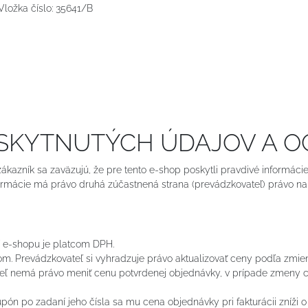
 Vložka číslo: 35641/B
POSKYTNUTÝCH ÚDAJOV A 
 zákazník sa zaväzujú, že pre tento e-shop poskytli pravdivé informáci
ormácie má právo druhá zúčastnená strana (prevádzkovateľ) právo na 
 e-shopu je platcom DPH.
. Prevádzkovateľ si vyhradzuje právo aktualizovať ceny podľa zmie
teľ nemá právo meniť cenu potvrdenej objednávky, v prípade zmeny
n po zadaní jeho čísla sa mu cena objednávky pri fakturácii zníži o 