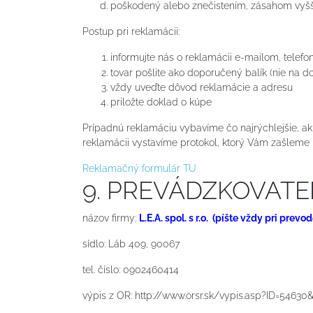
poškodený alebo znečistením, zásahom vyšš
Postup pri reklamácii:
informujte nás o reklamácii e-mailom, telef
tovar pošlite ako doporučený balík (nie na 
vždy uveďte dôvod reklamácie a adresu
priložte doklad o kúpe
Prípadnú reklamáciu vybavíme čo najrýchlejšie, ak 
reklamácii vystavíme protokol, ktorý Vám zašleme
Reklamačný formulár TU
9. PREVÁDZKOVATEĽ 
názov firmy:
L.E.A. spol. s r.o. (píšte vždy pri prev
sídlo: Láb 409, 90067
tel. číslo: 0902460414
výpis z OR: http://www.orsr.sk/vypis.asp?ID=5463