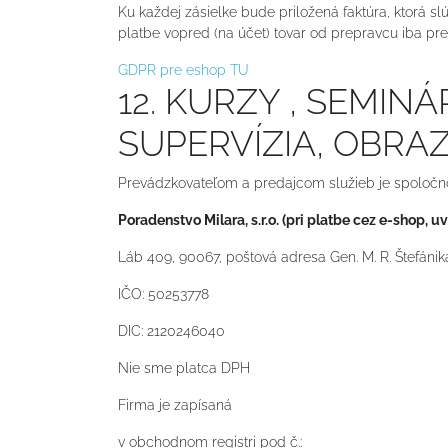
Ku každej zásielke bude priložená faktúra, ktorá slúž
platbe vopred (na účet) tovar od prepravcu iba pre
GDPR pre eshop TU
12. KURZY , SEMIN
SUPERVÍZIA, OBRA
Prevádzkovateľom a predajcom služieb je spoločno
Poradenstvo Milara, s.r.o. (pri platbe cez e-shop, u
Láb 409, 90067, poštová adresa Gen. M. R. Štefáni
IČO: 50253778
DIC: 2120246040
Nie sme platca DPH
Firma je zapísaná
v obchodnom registri pod č.: