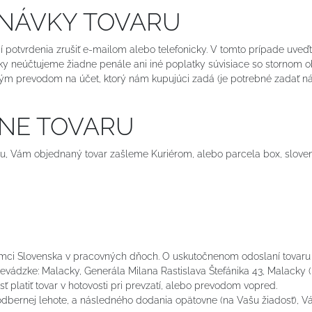
DNÁVKY TOVARU
potvrdenia zrušiť e-mailom alebo telefonicky. V tomto prípade uveďt
vky neúčtujeme žiadne penále ani iné poplatky súvisiace so stornom o
prevodom na účet, ktorý nám kupujúci zadá (je potrebné zadať názov 
LNE TOVARU
ru, Vám objednaný tovar zašleme Kuriérom, alebo parcela box, slove
 rámci Slovenska v pracovných dňoch. O uskutočnenom odoslaní tova
vádzke: Malacky, Generála Milana Rastislava Štefánika 43, Malacky ( 
 platiť tovar v hotovosti pri prevzatí, alebo prevodom vopred.
 odbernej lehote, a následného dodania opätovne (na Vašu žiadosť),