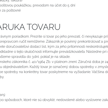
ážky, faktúra)
e poštovou poukážkou, prevodom na účet do 5 dní
e za poštovné
ZÁRUKA TOVARU
vnym poriadkom. Prezrite si tovar po jeho prevzatí, či nevykazuje pr
prepravcom ručiť nemôžeme. Zákazník je povinný prekontrolovať a prev
ete doručovateľovi dodací list, kým za jeho prítomnosti neskontroluj
kladne o tejto skutočnosti informujte prevádzkovateľa. Následne pri 
leme spravidla do 3.dní, pokiaľ je na sklade.
skeho zákonníka č. 40/1964 Zb. v platnom znení. Záručná doba je 24 
ru objednávateľom. Každý tovar je označený dobou spotreby v zmysle 
be spotreby na konkrétny tovar poskytneme na vyžiadanie. Väčšina d
by.
aný.
bo spôsoboch, ktoré nie sú obvyklé, nedovolené alebo vyslovene za