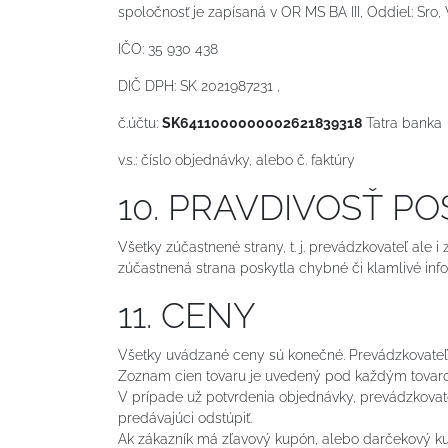
spoločnosť je zapísaná v OR MS BA III, Oddiel: Sro,
IČO: 35 930 438
DIČ DPH: SK 2021987231 ,
č.účtu:
SK6411000000002621839318
Tatra banka
v.s.: číslo objednávky, alebo č. faktúry
10. PRAVDIVOSŤ 
Všetky zúčastnené strany, t. j. prevádzkovateľ ale i
zúčastnená strana poskytla chybné či klamlivé inf
11. CENY
Všetky uvádzané ceny sú konečné. Prevádzkovateľ
Zoznam cien tovaru je uvedený pod každým tovarom
V prípade už potvrdenia objednávky, prevádzkova
predávajúci odstúpiť.
Ak zákazník má zľavový kupón, alebo darčekový kupó