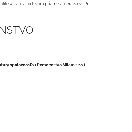
atíte pri prevzatí tovaru priamo prepravcovi. Pri
ENSTVO,
aktúry spoločnosťou Poradenstvo Milara,s.r.o.)