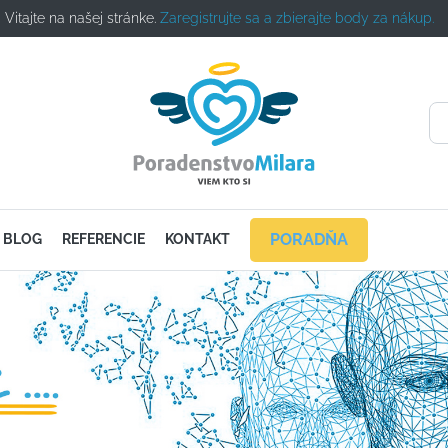
Vitajte na našej stránke.
Zaregistrujte sa a zbierajte body za nákup.
PORADŇA
BLOG
REFERENCIE
KONTAKT