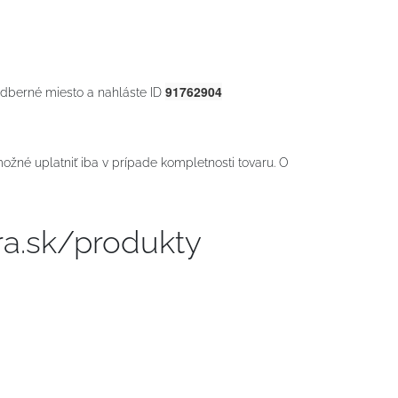
91762904
 odberné miesto a nahláste ID
ožné uplatniť iba v prípade kompletnosti tovaru. O
a.sk/produkty