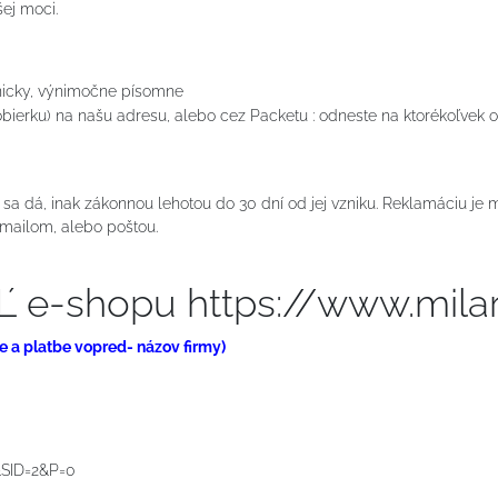
ej moci.
onicky, výnimočne písomne
dobierku) na našu adresu, alebo cez Packetu : odneste na ktorékoľvek
sa dá, inak zákonnou lehotou do 30 dní od jej vzniku. Reklamáciu je m
 mailom, alebo poštou.
e-shopu https://www.milar
ode a platbe vopred- názov firmy)
0&SID=2&P=0