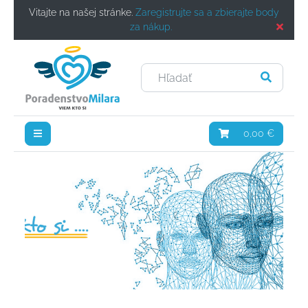
Vitajte na našej stránke.
Zaregistrujte sa a zbierajte body
za nákup.
0,00 €