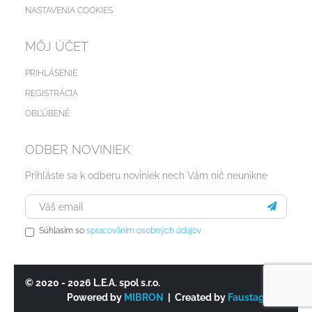
NASTAVENIA COOKIES
MÔJ ÚČET
PRIHLÁSENIE
REGISTRÁCIA
OBĽÚBENÉ
ODBER NOVINIEK
Prihláste sa k odberu noviniek nech Vám nič neunikne
Súhlasím so
spracováním osobných údajov
© 2020 - 2026 L.E.A. spol s.r.o.
Powered by
MIBRON
| Created by
Faustagency