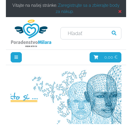
Vitajte na našej stránke.
Zaregistrujte sa a zbierajte body
za nákup.
0,00 €