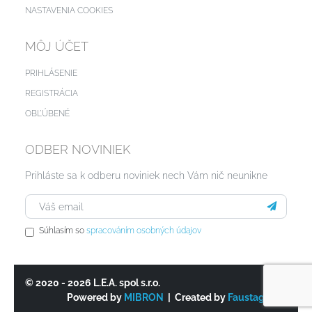
NASTAVENIA COOKIES
MÔJ ÚČET
PRIHLÁSENIE
REGISTRÁCIA
OBĽÚBENÉ
ODBER NOVINIEK
Prihláste sa k odberu noviniek nech Vám nič neunikne
Súhlasím so
spracováním osobných údajov
© 2020 - 2026 L.E.A. spol s.r.o.
Powered by
MIBRON
| Created by
Faustagency