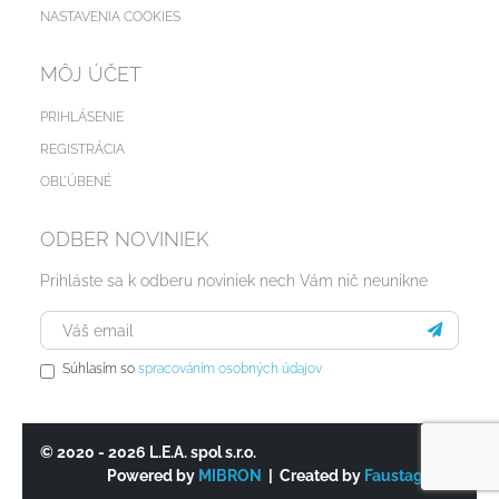
NASTAVENIA COOKIES
MÔJ ÚČET
PRIHLÁSENIE
REGISTRÁCIA
OBĽÚBENÉ
ODBER NOVINIEK
Prihláste sa k odberu noviniek nech Vám nič neunikne
Súhlasím so
spracováním osobných údajov
© 2020 - 2026 L.E.A. spol s.r.o.
Powered by
MIBRON
| Created by
Faustagency