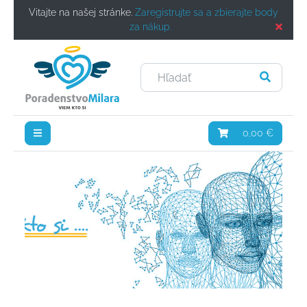
Vitajte na našej stránke.
Zaregistrujte sa a zbierajte body
za nákup.
0,00 €