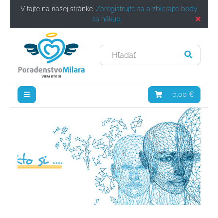
Vitajte na našej stránke.
Zaregistrujte sa a zbierajte body
za nákup.
0,00 €