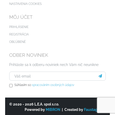
NASTAVENIA COOKIES
MÔJ ÚČET
PRIHLÁSENIE
REGISTRÁCIA
OBĽÚBENÉ
ODBER NOVINIEK
Prihláste sa k odberu noviniek nech Vám nič neunikne
Súhlasím so
spracováním osobných údajov
© 2020 - 2026 L.E.A. spol s.r.o.
Powered by
MIBRON
| Created by
Faustagency